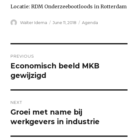
Locatie: RDM Onderzeebootloods in Rotterdam
Author
Posted
Categories
Walter Idema
June 11, 2018
Agenda
on
Post
PREVIOUS
navigation
Economisch beeld MKB
Previous
post:
gewijzigd
NEXT
Groei met name bij
Next
post:
werkgevers in industrie