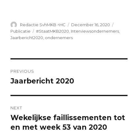
Author
Posted
Categories
Redactie SvhMKB ^HC
December 16, 2020
on
Tags
Publicatie
#StaatMKB2020
,
Interviewsondernemers
,
Jaarbericht2020
,
ondernemers
Post
PREVIOUS
navigation
Jaarbericht 2020
Previous
post:
NEXT
Wekelijkse faillissementen tot
Next
post:
en met week 53 van 2020