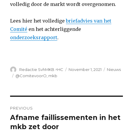
volledig door de markt wordt overgenomen.
Lees hier het volledige
briefadvies van het
Comité
en het achterliggende
onderzoeksrapport
.
Author
Posted
Categories
Redactie SvhMKB ^HC
November 1, 2021
Nieuws
on
Tags
@ComitevoorO
,
mkb
Post
PREVIOUS
navigation
Afname faillissementen in het
Previous
post:
mkb zet door