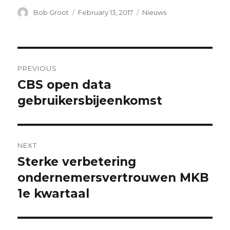
Author
Posted
Categories
Bob Groot
February 13, 2017
Nieuws
on
Post
PREVIOUS
navigation
CBS open data
Previous
post:
gebruikersbijeenkomst
NEXT
Sterke verbetering
Next
post:
ondernemersvertrouwen MKB
1e kwartaal