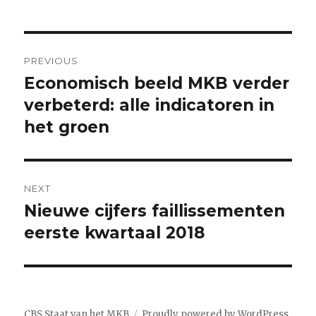
Post
PREVIOUS
navigation
Economisch beeld MKB verder
Previous
post:
verbeterd: alle indicatoren in
het groen
NEXT
Nieuwe cijfers faillissementen
Next
post:
eerste kwartaal 2018
CBS Staat van het MKB
Proudly powered by WordPress