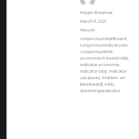
Author
Mirjam Braamse
Posted
March 9, 2021
on
Categories
Nieuws
Tags
conjunctuurdashboard
,
conjunctuurindicatoren
,
conjunctuurklok
,
economisch beeld mkb
,
indicatie economie
,
indicator bbp
,
indicator
vacatures
,
midden- en
kleinbedrijf
,
mkb
,
stemmingsindicator