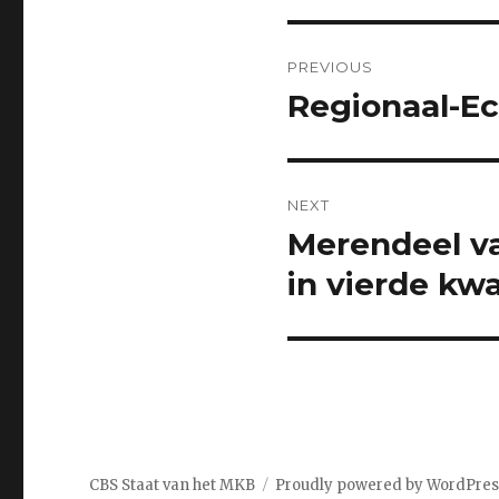
Post
PREVIOUS
navigation
Regionaal-E
Previous
post:
NEXT
Merendeel va
Next
post:
in vierde kw
CBS Staat van het MKB
Proudly powered by WordPres