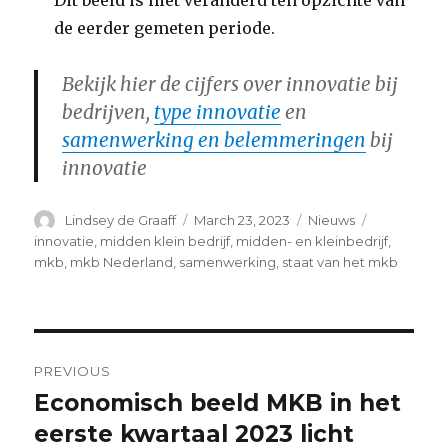
Dit beeld is niet veranderd ten opzichte van
de eerder gemeten periode.
Bekijk hier de cijfers over innovatie bij
bedrijven,
type innovatie
en
samenwerking en belemmeringen
bij
innovatie
Author
Posted
Categories
Tags
Lindsey de Graaff
March 23, 2023
Nieuws
on
innovatie
,
midden klein bedrijf
,
midden- en kleinbedrijf
,
mkb
,
mkb Nederland
,
samenwerking
,
staat van het mkb
Post
PREVIOUS
navigation
Economisch beeld MKB in het
Previous
post:
eerste kwartaal 2023 licht