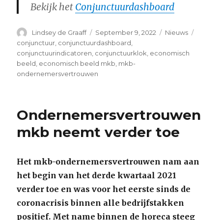
Bekijk het
Conjunctuurdashboard
Author
Posted
Categories
Tags
Lindsey de Graaff
September 9, 2022
Nieuws
on
conjunctuur
,
conjunctuurdashboard
,
conjunctuurindicatoren
,
conjunctuurklok
,
economisch
beeld
,
economisch beeld mkb
,
mkb-
ondernemersvertrouwen
Ondernemersvertrouwen
mkb neemt verder toe
Het mkb-ondernemersvertrouwen nam aan
het begin van het derde kwartaal 2021
verder toe en was voor het eerste sinds de
coronacrisis binnen alle bedrijfstakken
positief. Met name binnen de horeca steeg