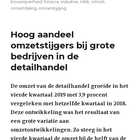
on
bouwnijverheid
,
horeca
,
industrie
,
mkb
,
omzet
,
omzetdaling
,
omzetstijging
Hoog aandeel
omzetstijgers bij grote
bedrijven in de
detailhandel
De omzet van de detailhandel groeide in het
vierde kwartaal 2019 met 3,9 procent
vergeleken met hetzelfde kwartaal in 2018.
Deze ontwikkeling was het resultaat van
een grote variatie aan
omzetontwikkelingen. Zo steeg in het
vierde kwartaal de omzet bij de helft van de