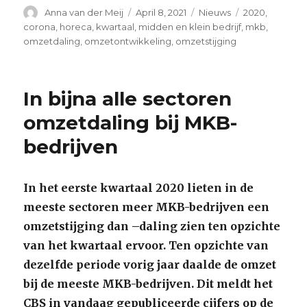
Author
Posted
Categories
Tags
Anna van der Meij
April 8, 2021
Nieuws
2020
,
on
corona
,
horeca
,
kwartaal
,
midden en klein bedrijf
,
mkb
,
omzetdaling
,
omzetontwikkeling
,
omzetstijging
In bijna alle sectoren
omzetdaling bij MKB-
bedrijven
In het eerste kwartaal 2020 lieten in de
meeste sectoren meer MKB-bedrijven een
omzetstijging dan –daling zien ten opzichte
van het kwartaal ervoor. Ten opzichte van
dezelfde periode vorig jaar daalde de omzet
bij de meeste MKB-bedrijven. Dit meldt het
CBS in vandaag gepubliceerde cijfers op de