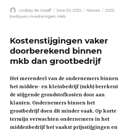
Author
Posted
Categories
Tags
Lindsey de Graaff
June 20, 2025
Nieuws
2025
,
on
bedrijven
,
investeringen
,
mkb
Kostenstijgingen vaker
doorberekend binnen
mkb dan grootbedrijf
Het merendeel van de ondernemers binnen
het midden- en kleinbedrijf (mkb) berekent
de stijgende grondstofkosten door aan
klanten. Ondernemers binnen het
grootbedrijf doen dit minder vaak. Op korte
termijn verwachten ondernemers in het
middenbedrijf het vaakst prijsstijgingen en