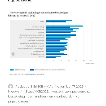
digitalisatie.
Author
Posted
Categories
Redactie SvhMKB ^MV
November 17, 2022
on
Tags
Nieuws
#StaatMKB2022
,
investeringen
,
jaarbericht
,
kostenstijgingen
,
midden- en kleinbedrijf
,
mkb
,
prijsstijgingen